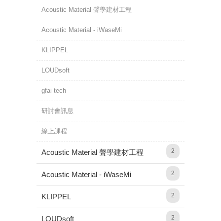
Acoustic Material 聲學建材工程
Acoustic Material - iWaseMi
KLIPPEL
LOUDsoft
gfai tech
研討會訊息
線上課程
2
Acoustic Material 聲學建材工程
2
Acoustic Material - iWaseMi
2
KLIPPEL
2
LOUDsoft