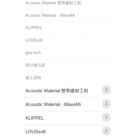
Acoustic Material 聲學建材工程
Acoustic Material - iWaseMi
KLIPPEL
LOUDsoft
gfai tech
研討會訊息
線上課程
2
Acoustic Material 聲學建材工程
2
Acoustic Material - iWaseMi
2
KLIPPEL
2
LOUDsoft