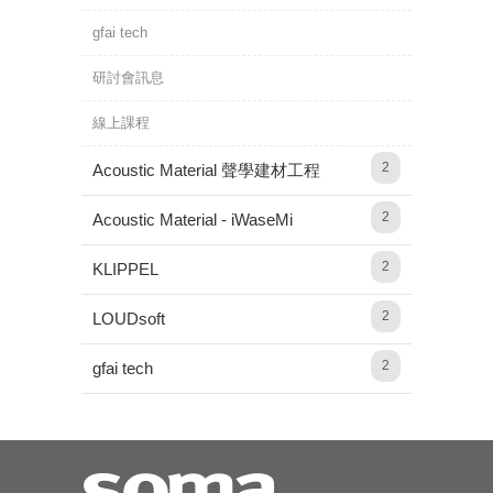
gfai tech
研討會訊息
線上課程
2
Acoustic Material 聲學建材工程
2
Acoustic Material - iWaseMi
2
KLIPPEL
2
LOUDsoft
2
gfai tech