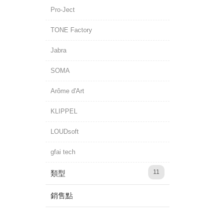
Pro-Ject
TONE Factory
Jabra
SOMA
Arôme d'Art
KLIPPEL
LOUDsoft
gfai tech
11
類型
銷售點