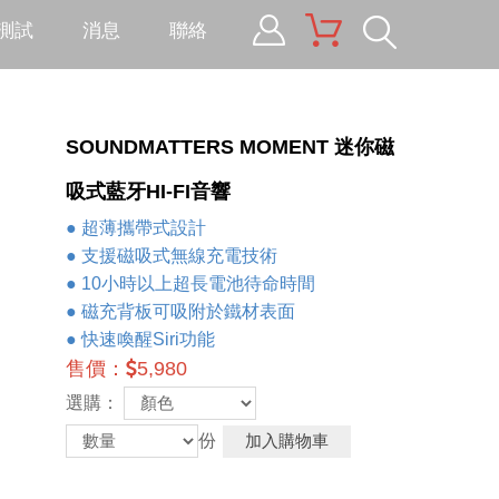
測試
消息
聯絡
tic Material
建材工程
SOUNDMATTERS MOMENT 迷你磁
tic Material -
吸式藍牙HI-FI音響
eMi
● 超薄攜帶式設計
PEL
● 支援磁吸式無線充電技術
● 10小時以上超長電池待命時間
soft
● 磁充背板可吸附於鐵材表面
tech
● 快速喚醒Siri功能
售價：
5,980
選購：
份