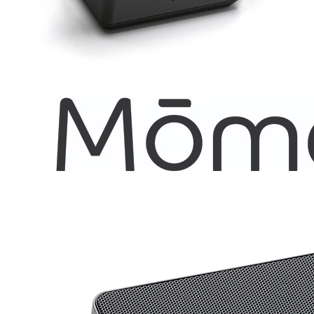
KLIPPEL
LOUDsoft
gfai tech