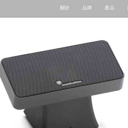
關於
品牌
產品
Acoustic Material
產品總覽
Acous
聲學建材工程
聲學
銷售點
Acoustic Material -
Acous
iWaseMi
iWas
租賃
soundmatters
KLIP
Parrot
LOUD
Level 10
gfai 
Pro-Ject
TONE Factory
Arôme d'Art